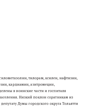
илометазолин, тилорам, ксилен, нафтизин,
езин, кардиамин, азитромецин,
делены в воинские части и госпиталя
населения. Низкий поклон соратникам из
, депутату Думы городского округа Тольятти