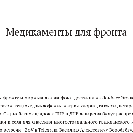
Медикаменты для фронта
 фронту и мирным людям фонд доставил на Донбасс.Это кс
азон, ксилокт, диклофенак, натрия хлорид, глюкоза, цетар
 С армейских складов в ЛНР и ДНР лекарства будут распре
лки и села для спасения многострадального гражданского 
 встречи - ZoV в Telegram, Василию Алексеевичу Воробьёву