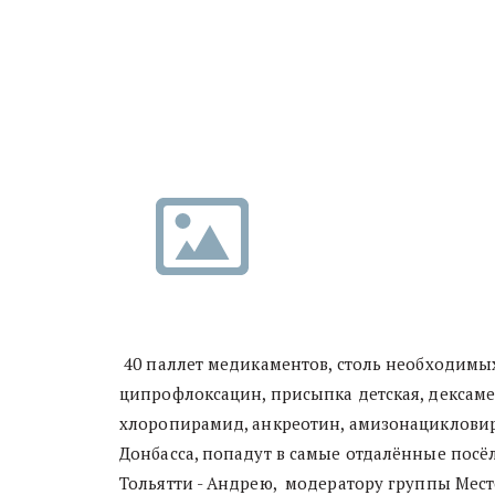
40 паллет медикаментов, столь необходимых
ципрофлоксацин, присыпка детская, дексамет
хлоропирамид, анкреотин, амизонацикловир.
Донбасса, попадут в самые отдалённые посё
Тольятти - Андрею, модератору группы Место